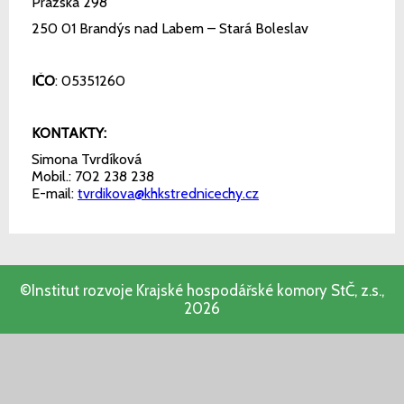
Pražská 298
250 01 Brandýs nad Labem – Stará Boleslav
IČO
: 05351260
KONTAKTY:
Simona Tvrdíková
Mobil.: 702 238 238
E-mail:
tvrdikova@khkstrednicechy.cz
©Institut rozvoje Krajské hospodářské komory StČ, z.s.,
2026